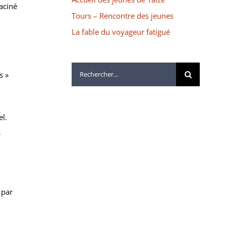
aciné
Tours – Rencontre des jeunes
La fable du voyageur fatigué
Rechercher:
s »
el.
p
 par