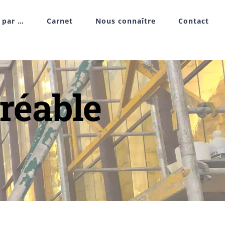
r par …
Carnet
Nous connaître
Contact
réable