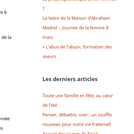
?
es 6
La lettre de la Maison d’Abraham
Madrid – Journée de la femme 8
mars
 de la
« L’abus de l’abus», formation des
soeurs
Les derniers articles
Toute une famille en fête, au cœur
de l’été.
Penser, débattre, oser : un souffle
urnée
nouveau pour notre vie fraternell
es
Accueil des jeunes de Taizé