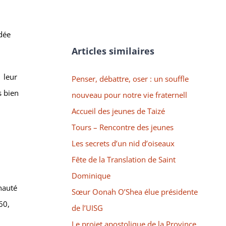
idée
Articles similaires
 leur
Penser, débattre, oser : un souffle
s bien
nouveau pour notre vie fraternell
Accueil des jeunes de Taizé
Tours – Rencontre des jeunes
Les secrets d’un nid d’oiseaux
Fête de la Translation de Saint
Dominique
nauté
Sœur Oonah O’Shea élue présidente
60,
de l’UISG
Le projet apostolique de la Province