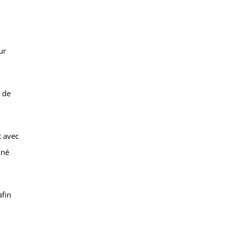
ur
 de
t avec
nné
afin