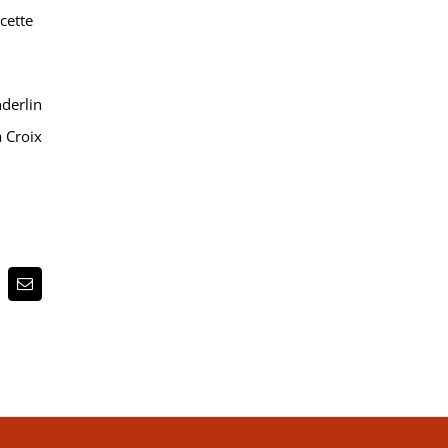
cette
derlin
a Croix
p
terest
Email