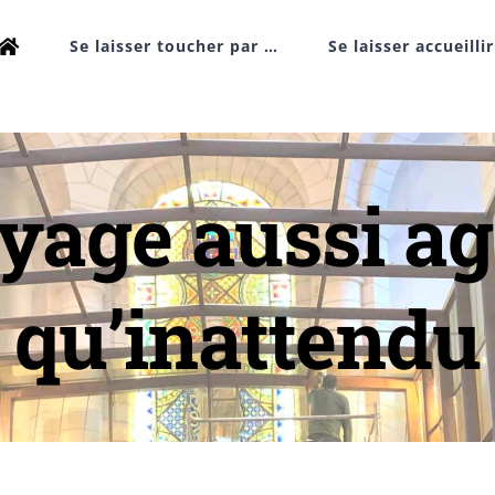
Se laisser toucher par …
Se laisser accueilli
yage aussi ag
qu’inattendu