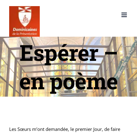
Passer
au
contenu
Espérer –
en poème
Les Sœurs m’ont demandée, le premier Jour, de faire