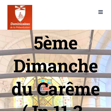
Passer
au
contenu
5ème
Dimanche
du Carême