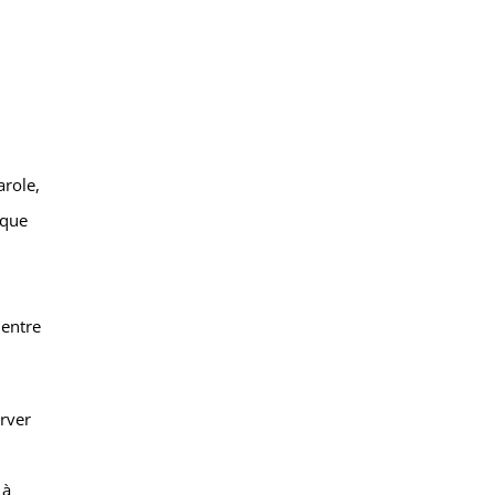
arole,
aque
 entre
erver
 à