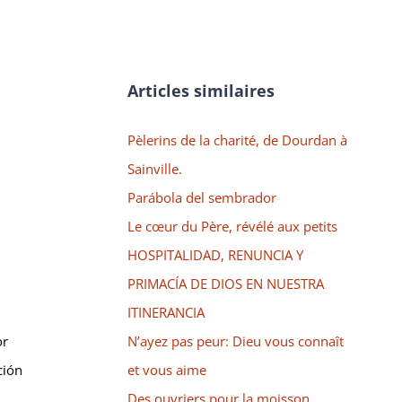
Articles similaires
Pèlerins de la charité, de Dourdan à
Sainville.
Parábola del sembrador
Le cœur du Père, révélé aux petits
HOSPITALIDAD, RENUNCIA Y
PRIMACÍA DE DIOS EN NUESTRA
ITINERANCIA
N’ayez pas peur: Dieu vous connaît
or
et vous aime
ción
Des ouvriers pour la moisson