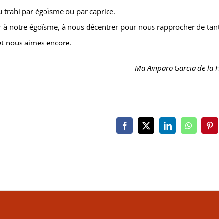
u trahi par égoïsme ou par caprice.
er à notre égoïsme, à nous décentrer pour nous rapprocher de tan
et nous aimes encore.
Ma Amparo García de la H
Facebook
X
LinkedIn
WhatsAp
Pin