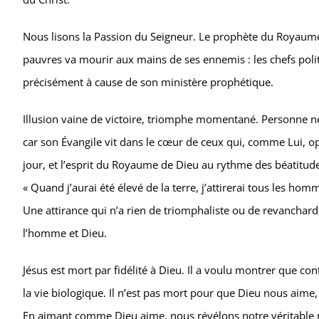
Nous lisons la Passion du Seigneur. Le prophète du Royaume 
pauvres va mourir aux mains de ses ennemis : les chefs polit
précisément à cause de son ministère prophétique.
Illusion vaine de victoire, triomphe momentané. Personne ne p
car son Évangile vit dans le cœur de ceux qui, comme Lui, opt
jour, et l’esprit du Royaume de Dieu au rythme des béatitudes
« Quand j’aurai été élevé de la terre, j’attirerai tous les hom
Une attirance qui n’a rien de triomphaliste ou de revanchard,
l’homme et Dieu.
Jésus est mort par fidélité à Dieu. Il a voulu montrer que 
la vie biologique. Il n’est pas mort pour que Dieu nous aim
En aimant comme Dieu aime, nous révélons notre véritable na