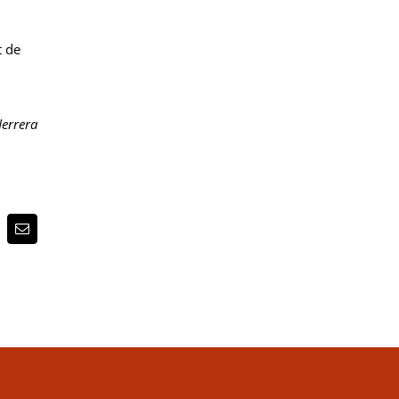
t de
errera
p
terest
Email