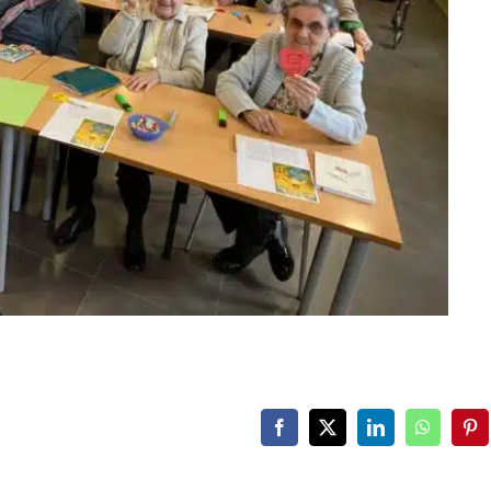
Facebook
X
LinkedIn
WhatsAp
Pin