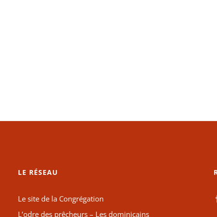
LE RÉSEAU
Le site de la Congrégation
L’odre des prêcheurs – Les dominicains