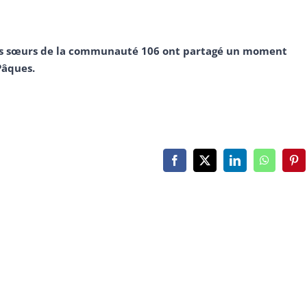
 les sœurs de la communauté 106 ont partagé un moment
Pâques.
Facebook
X
LinkedIn
WhatsAp
Pin