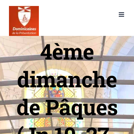
Passer
au
contenu
4ème
dimanche
de Pâques