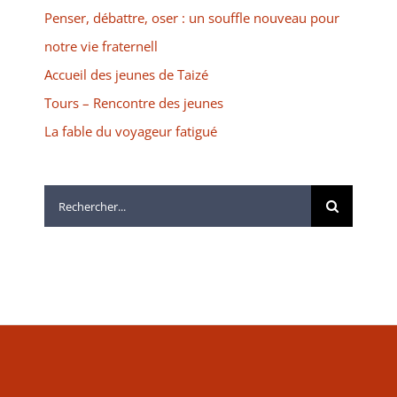
Penser, débattre, oser : un souffle nouveau pour
notre vie fraternell
Accueil des jeunes de Taizé
Tours – Rencontre des jeunes
La fable du voyageur fatigué
Rechercher: