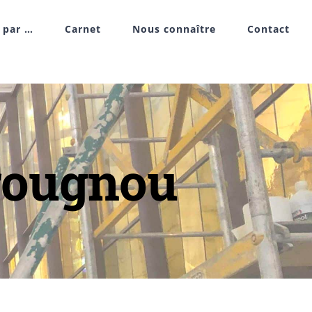
r par …
Carnet
Nous connaître
Contact
rougnou