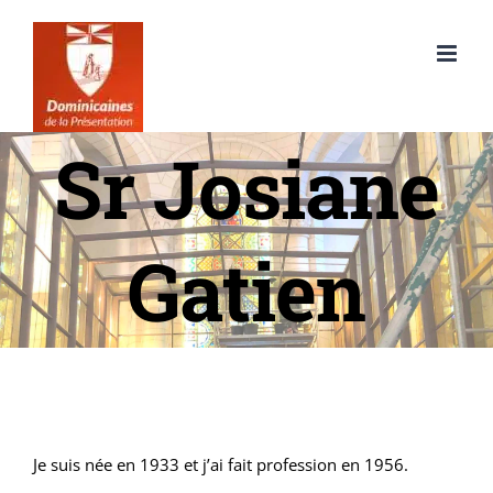
Passer
au
contenu
Sr Josiane
Gatien
Je suis née en 1933 et j’ai fait profession en 1956.