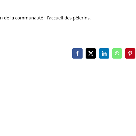
on de la communauté : l’accueil des pèlerins.
Facebook
X
LinkedIn
WhatsAp
Pin