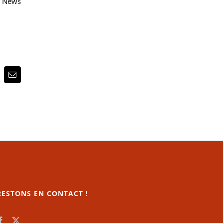
n News
p
terest
Email
RESTONS EN CONTACT !