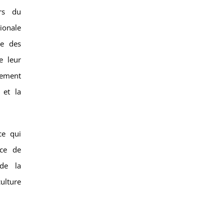
rs du
ionale
me des
e leur
gement
 et la
ce qui
nce de
de la
ulture