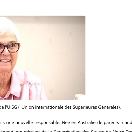
 l'UISG (l'Union Internationale des Supérieures Générales).
is une nouvelle responsable. Née en Australie de parents irlanda
 a fondé une mission de la Congrégation des Sœurs de Notre-D