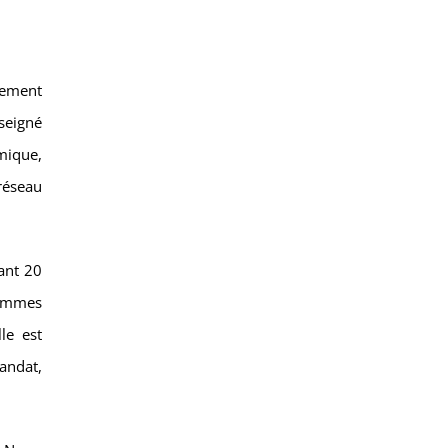
vement
seigné
mique,
réseau
ant 20
femmes
le est
andat,