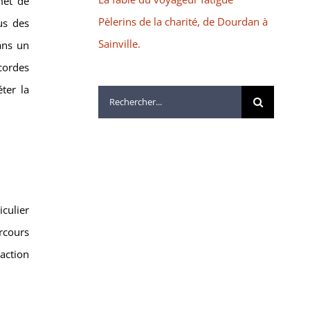
met de
Pèlerins de la charité, de Dourdan à
us des
Sainville.
ans un
cordes
ter la
Rechercher:
iculier
rcours
’action