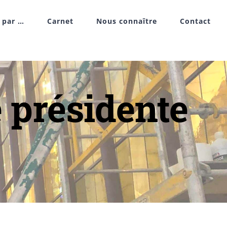
r par …
Carnet
Nous connaître
Contact
 présidente