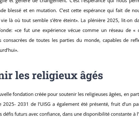
angile et génère de changement. C’est l’espérance qui nous per
nde blessé et en mutation. C’est cette espérance qui fait de no
ie là où tout semble s’être éteint». La plénière 2025, lit-on d
fonde: «ce fut une expérience vécue comme un réseau de « 
s consacrées de toutes les parties du monde, capables de reflé
urd’hui».
ir les religieux âgés
elle fondation créée pour soutenir les religieuses âgées, en part
ue 2025- 2031 de l’UISG a également été présenté, fruit d’un pa
défis futurs avec confiance, dans une disponibilité constante à l