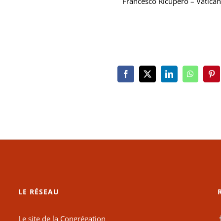
Francesco Ricupero – Vatica
Facebook
X
LinkedIn
WhatsAp
Pin
LE RÉSEAU
Le site de la Congrégation