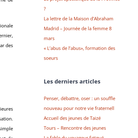
?
La lettre de la Maison d’Abraham
ionale
Madrid – Journée de la femme 8
ernier,
mars
par des
« L’abus de l’abus», formation des
soeurs
Les derniers articles
Penser, débattre, oser : un souffle
nouveau pour notre vie fraternell
ieures
Accueil des jeunes de Taizé
sation.
Tours – Rencontre des jeunes
simple
La fable du voyageur fatigué