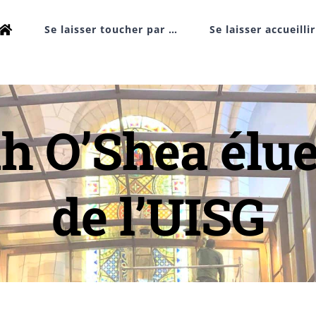
Se laisser toucher par …
Se laisser accueilli
 O’Shea élue
de l’UISG