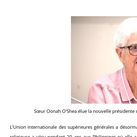
Sœur Oonah O'Shea élue la nouvelle présidente de
L’Union internationale des supérieures générales a désorma
religieuse a vécu pendant 20 ans aux Philippines où elle