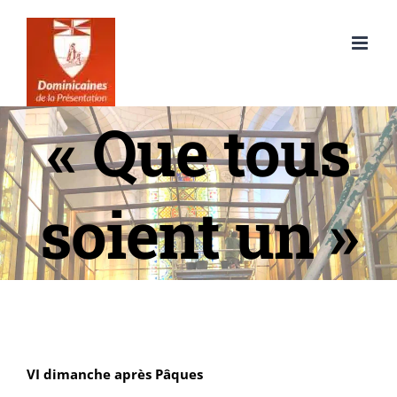
Passer
au
contenu
« Que tous
soient un »
VI dimanche après Pâques