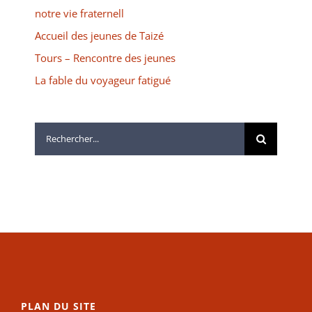
notre vie fraternell
Accueil des jeunes de Taizé
Tours – Rencontre des jeunes
La fable du voyageur fatigué
Rechercher:
PLAN DU SITE