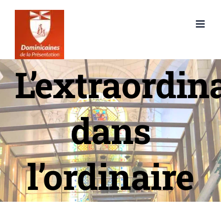
Passer
au
contenu
L’extraordin
dans
l’ordinaire