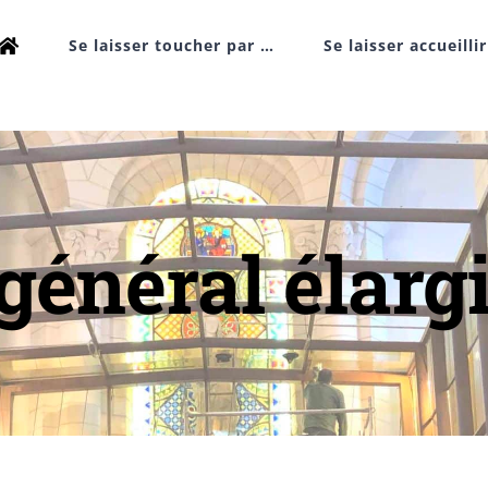
Se laisser toucher par …
Se laisser accueilli
général élarg