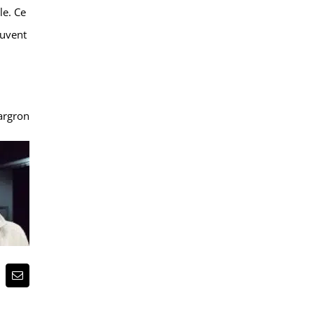
le. Ce
euvent
argron
p
terest
Email