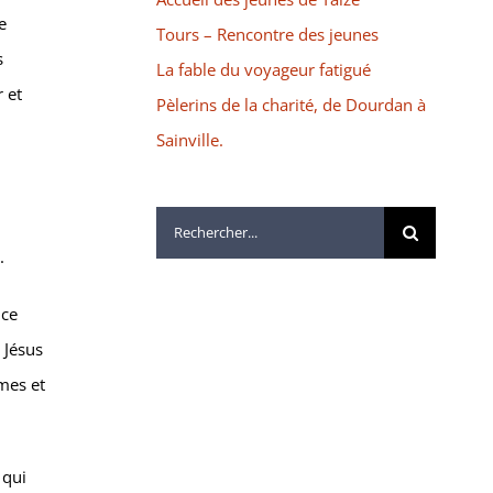
e
Tours – Rencontre des jeunes
s
La fable du voyageur fatigué
 et
Pèlerins de la charité, de Dourdan à
Sainville.
Rechercher:
.
nce
 Jésus
mes et
 qui