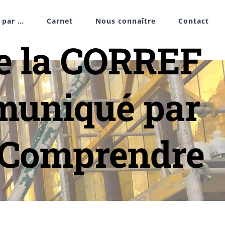
r par …
Carnet
Nous connaître
Contact
e la CORREF
muniqué par
« Comprendre