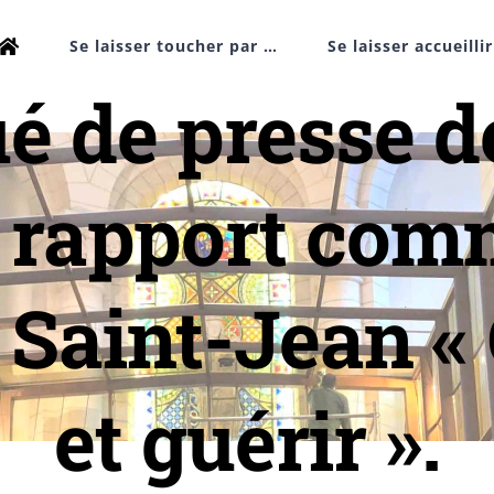
Se laisser toucher par …
Se laisser accueilli
 de presse d
u rapport com
de Saint-Jean 
et guérir ».