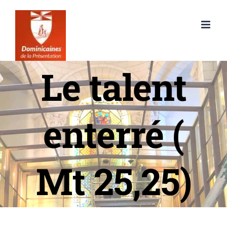
Passer
au
contenu
Le talent
enterré (
Mt 25,25)