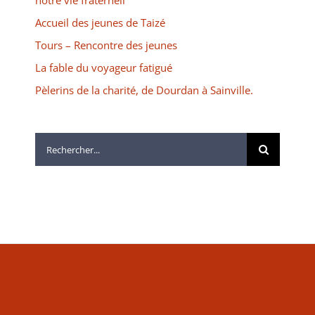
notre vie fraternell
Accueil des jeunes de Taizé
Tours – Rencontre des jeunes
La fable du voyageur fatigué
Pèlerins de la charité, de Dourdan à Sainville.
Rechercher: