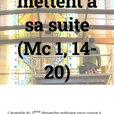
mettent à
sa suite
(Mc 1, 14-
20)
ème
L’évangile du 3
dimanche ordinaire nous convie à