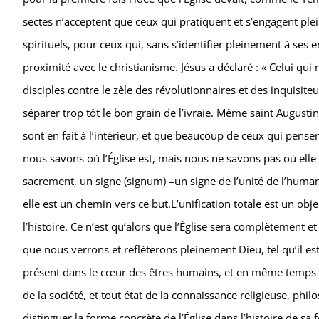
sectes n’acceptent que ceux qui pratiquent et s’engagent ple
spirituels, pour ceux qui, sans s’identifier pleinement à se
proximité avec le christianisme. Jésus a déclaré : « Celui qui 
disciples contre le zèle des révolutionnaires et des inquisite
séparer trop tôt le bon grain de l’ivraie. Même saint August
sont en fait à l’intérieur, et que beaucoup de ceux qui pensent 
nous savons où l’Église est, mais nous ne savons pas où elle
sacrement, un signe (signum) –un signe de l’unité de l’human
elle est un chemin vers ce but.L’unification totale est un obj
l’histoire. Ce n’est qu’alors que l’Église sera complètement e
que nous verrons et refléterons pleinement Dieu, tel qu’il est
présent dans le cœur des êtres humains, et en même temps de 
de la société, et tout état de la connaissance religieuse, ph
distinguer la forme concrète de l’Église dans l’histoire de sa