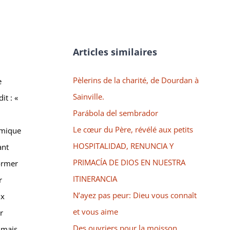
Articles similaires
Pèlerins de la charité, de Dourdan à
e
Sainville.
it : «
Parábola del sembrador
Le cœur du Père, révélé aux petits
amique
HOSPITALIDAD, RENUNCIA Y
ant
PRIMACÍA DE DIOS EN NUESTRA
former
ITINERANCIA
r
N’ayez pas peur: Dieu vous connaît
ux
et vous aime
r
Des ouvriers pour la moisson
e mais