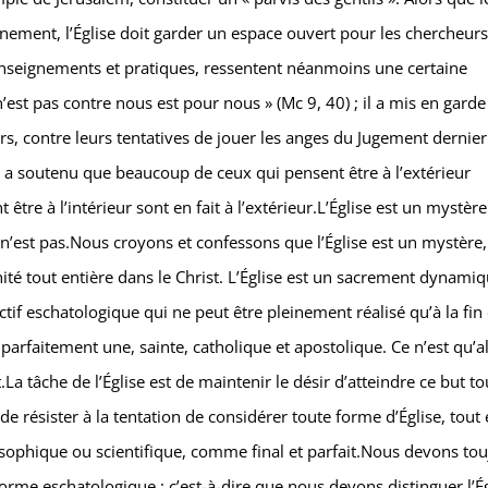
inement, l’Église doit garder un espace ouvert pour les chercheurs
s enseignements et pratiques, ressentent néanmoins une certaine
n’est pas contre nous est pour nous » (Mc 9, 40) ; il a mis en garde
urs, contre leurs tentatives de jouer les anges du Jugement dernier
in a soutenu que beaucoup de ceux qui pensent être à l’extérieur
être à l’intérieur sont en fait à l’extérieur.L’Église est un mystère
 n’est pas.Nous croyons et confessons que l’Église est un mystère
ité tout entière dans le Christ. L’Église est un sacrement dynamiq
ectif eschatologique qui ne peut être pleinement réalisé qu’à la fin
t parfaitement une, sainte, catholique et apostolique. Ce n’est qu’a
.La tâche de l’Église est de maintenir le désir d’atteindre ce but t
résister à la tentation de considérer toute forme d’Église, tout 
ilosophique ou scientifique, comme final et parfait.Nous devons to
 forme eschatologique ; c’est-à-dire que nous devons distinguer l’É