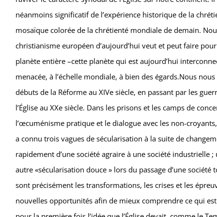
néanmoins significatif de l’expérience historique de la chrét
mosaïque colorée de la chrétienté mondiale de demain. Nou
christianisme européen d’aujourd’hui veut et peut faire pour 
planète entière –cette planète qui est aujourd’hui interconn
menacée, à l’échelle mondiale, à bien des égards.Nous nous 
débuts de la Réforme au XIVe siècle, en passant par les guerr
l’Église au XXe siècle. Dans les prisons et les camps de concen
l’œcuménisme pratique et le dialogue avec les non-croyants, la
a connu trois vagues de sécularisation à la suite de changeme
rapidement d’une société agraire à une société industrielle ;
autre «sécularisation douce » lors du passage d’une société to
sont précisément les transformations, les crises et les épr
nouvelles opportunités afin de mieux comprendre ce qui est e
pour la première fois l’idée que l’Église devait, comme le Tem