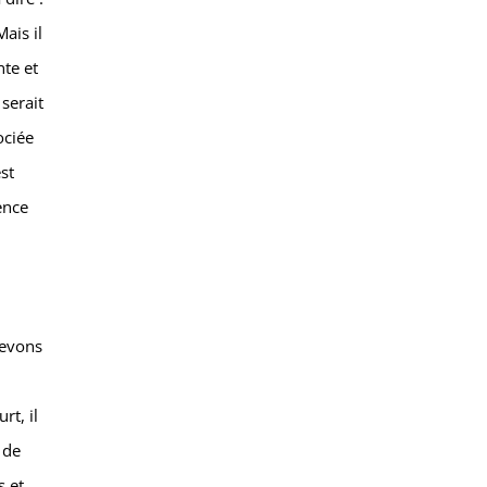
ais il
nte et
 serait
ociée
st
ience
.
devons
rt, il
 de
s et