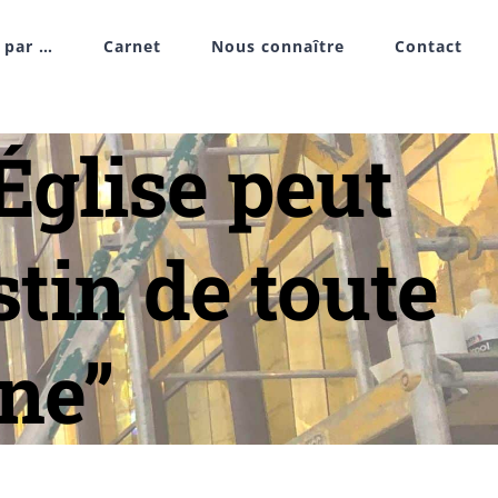
r par …
Carnet
Nous connaître
Contact
Église peut
stin de toute
ne”