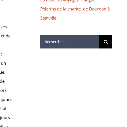
Pèlerins de la charité, de Dourdan à
Sainville.
 ses
 et de
Rechercher:
 ;
, un
ue,
 de
lors
oujours
état
ujours
glise