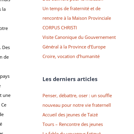
Un temps de fraternité et de
 la
rencontre à la Maison Provinciale
CORPUS CHRISTI
otre
Visite Canonique du Gouvernement
Général à la Province d’Europe
. Des
Croire, vocation d’humanité
on de
 pays
Les derniers articles
é
et une
Penser, débattre, oser : un souffle
. Ce
nouveau pour notre vie fraternell
de
Accueil des jeunes de Taizé
mé
Tours – Rencontre des jeunes
es
La fable du voyageur fatigué