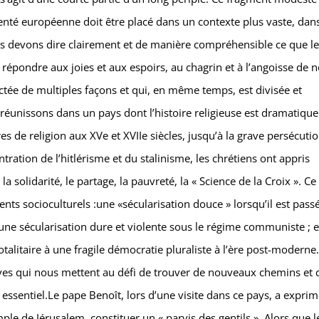
ienté européenne doit être placé dans un contexte plus vaste, dans
s devons dire clairement et de manière compréhensible ce que le
répondre aux joies et aux espoirs, au chagrin et à l’angoisse de n
ectée de multiples façons et qui, en même temps, est divisée et
réunissons dans un pays dont l’histoire religieuse est dramatique
es de religion aux XVe et XVIIe siècles, jusqu’à la grave persécuti
tration de l’hitlérisme et du stalinisme, les chrétiens ont appris
 solidarité, le partage, la pauvreté, la « Science de la Croix ». Ce
nts socioculturels :une «sécularisation douce » lorsqu’il est pass
 une sécularisation dure et violente sous le régime communiste ; 
talitaire à une fragile démocratie pluraliste à l’ère post-moderne
euves qui nous mettent au défi de trouver de nouveaux chemins et 
ssentiel.Le pape Benoît, lors d’une visite dans ce pays, a expri
ple de Jérusalem, constituer un « parvis des gentils ». Alors que l