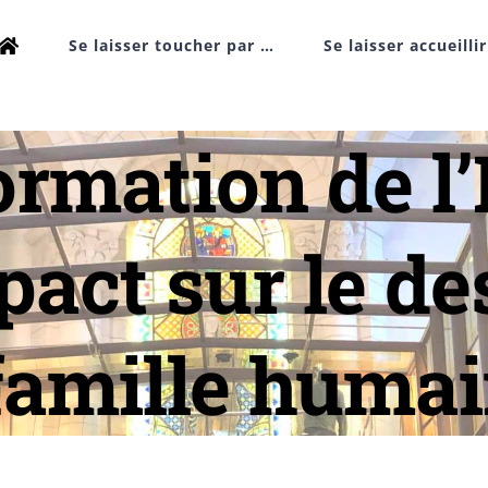
Se laisser toucher par …
Se laisser accueilli
ormation de l’
act sur le de
 famille humai