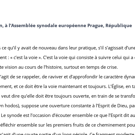
ien, à l’Assemblée synodale européenne Prague, République
e qu’il y avait de nouveau dans leur pratique, s’il s’agissait d’un
: « c’est la voie ». C’est la voie qui consiste à suivre celui qui a d
te vision au cours de l’histoire, surtout en temps de crise.
agit de se rappeler, de raviver et d’approfondir le caractère dyn
ent, et ce doit être la voie maintenant et toujours. L’Église, en t
eut dire qu’elle doit être toujours ouverte, en train de se trans
syn hodos), suppose une ouverture constante à l’Esprit de Dieu, pa
e. Le synode est l’occasion d’écouter ensemble ce que l’Esprit dit a
 réfléchir ensemble sur les premiers fruits de ce cheminement pou
Il s’agit d’une courte partie d’un long périple. Ce fragment modest