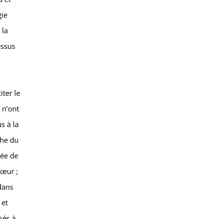
gie
 la
essus
iter le
 n’ont
s à la
che du
mée de
cœur ;
dans
 et
sés à