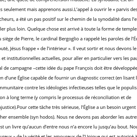
 seulement mais apprenons aussi.L’appel à ouvrir le « parvis de
ercheurs, a été un pas positif sur le chemin de la synodalité dans l’e
ler plus loin. Quelque chose est arrivé à toute la forme de temple
 siège de Pierre, le cardinal Bergoglio a rappelé les paroles de l’É
outé, Jésus frappe « de l’intérieur ». Il veut sortir et nous devons le
t institutionnelles actuelles, pour aller en particulier vers les pa
ital de campagne –cette idée du pape François doit être développé
d’une Église capable de fournir un diagnostic correct (en lisant 
mmunitaire contre les idéologies infectieuses telles que le populi
son à long terme (y compris le processus de réconciliation et de
ustice).Pour cette tâche très sérieuse, l’Église a un besoin urgent
archer ensemble (syn hodos). Nous ne devons pas aborder les autre
é est un livre qu’aucun d’entre nous n’a encore lu jusqu’au bout. No
reux » de la vérité et les amoureux de l’Unique qui est autorisé à 