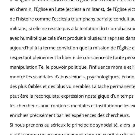
en chemin, l’Église en lutte (ecclessia militans), de l’Église v
de l’histoire comme l’ecclesia triumphans parfaite conduit a
militans, si elle ne résiste pas à la tentation du triomphali
avec humilité que cela s’est produit à plusieurs reprises dan
aujourd’hui à la ferme conviction que la mission de l’Église e
respectant pleinement la liberté de conscience de toute pers
manipulation.Tel le pouvoir politique, l’influence morale et 
montré les scandales d’abus sexuels, psychologiques, économiqu
des plus faibles et des plus vulnérables.La tâche permanente 
peut être la reconquista, expression nostalgique d’un temps 
les chercheurs aux frontières mentales et institutionnelles exi
enrichies précisément par les expériences des chercheurs.
Si nous prenons au sérieux le principe de synodalité, alors
plutôt comme un accompagnement dans un esprit de dialogu