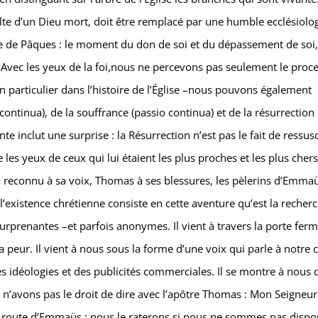
lte d’un Dieu mort, doit être remplacé par une humble ecclésiolo
oxe de Pâques : le moment du don de soi et du dépassement de soi,
e.Avec les yeux de la foi,nous ne percevons pas seulement le proc
 en particulier dans l’histoire de l’Église –nous pouvons également
continua), de la souffrance (passio continua) et de la résurrection
te inclut une surprise : la Résurrection n’est pas le fait de ressusc
s yeux de ceux qui lui étaient les plus proches et les plus chers
’a reconnu à sa voix, Thomas à ses blessures, les pèlerins d’Emmaü
l’existence chrétienne consiste en cette aventure qu’est la recher
rprenantes –et parfois anonymes. Il vient à travers la porte fer
 peur. Il vient à nous sous la forme d’une voix qui parle à notre 
es idéologies et des publicités commerciales. Il se montre à nous 
s n’avons pas le droit de dire avec l’apôtre Thomas : Mon Seigneur
a route d’Emmaüs ; nous le raterons si nous ne sommes pas dispo