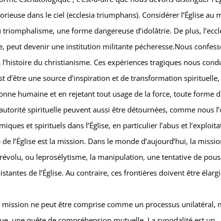
ictorieuse dans le ciel (ecclesia triumphans). Considérer l’Église au 
u triomphalisme, une forme dangereuse d’idolâtrie. De plus, l’eccl
sme, peut devenir une institution militante pécheresse.Nous confes
s l’histoire du christianisme. Ces expériences tragiques nous cond
st d’être une source d’inspiration et de transformation spirituelle,
onne humaine et en rejetant tout usage de la force, toute forme 
l’autorité spirituelle peuvent aussi être détournées, comme nous l’
es et spirituels dans l’Église, en particulier l’abus et l’exploita
de l’Église est la mission. Dans le monde d’aujourd’hui, la missi
révolu, ou leprosélytisme, la manipulation, une tentative de pous
stantes de l’Église. Au contraire, ces frontières doivent être élargi
 la mission ne peut être comprise comme un processus unilatéral, 
e, une quête de compréhension mutuelle. La synodalité est un