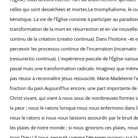
celles qui sont desséchées et mortes.Le triomphalisme, le cu
kénotique. La vie de l’Église consiste à participer au parad
transformation de la mort en résurrection et en vie nouvell
continu de la création (creatio continua). Dans l’histoire –et
percevoir les processus continus de l’incarnation (incarnatio 
(ressurectio continua). L’expérience pascale de l’Église naissan
passé mais une transformation radicale. Imaginez que même le
pas réussi à reconnaître Jésus ressuscité. Marie-Madeleine l
fraction du pain.Aujourd’hui encore, une part importante de 
Christ vivant, qui vient à nous sous de nombreuses formes su
la peur ; nous le ratons lorsque nous nous enfermons dans la
nous le ratons si nous nous laissons assourdir par le bruit d
les plaies de notre monde ; si nous ignorons ces plaies, nou
mon Dieu ! Il nous apparaît comme l’étranger inconnu sur l