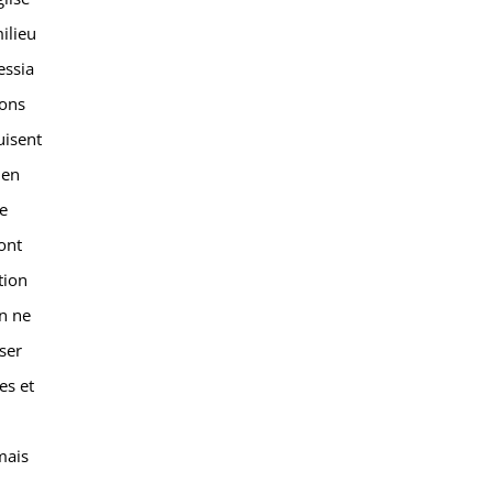
milieu
essia
sons
uisent
 en
de
ont
tion
on ne
ser
es et
mais