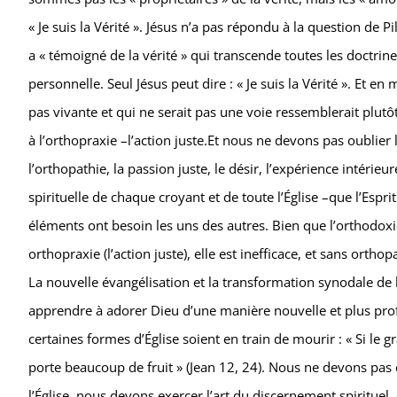
« Je suis la Vérité ». Jésus n’a pas répondu à la question de Pi
a « témoigné de la vérité » qui transcende toutes les doctrines 
personnelle. Seul Jésus peut dire : « Je suis la Vérité ». Et en 
pas vivante et qui ne serait pas une voie ressemblerait plutô
à l’orthopraxie –l’action juste.Et nous ne devons pas oublier 
l’orthopathie, la passion juste, le désir, l’expérience intérieure
spirituelle de chaque croyant et de toute l’Église –que l’Esprit
éléments ont besoin les uns des autres. Bien que l’orthodoxie 
orthopraxie (l’action juste), elle est inefficace, et sans orthopa
La nouvelle évangélisation et la transformation synodale de
apprendre à adorer Dieu d’une manière nouvelle et plus pro
certaines formes d’Église soient en train de mourir : « Si le gr
porte beaucoup de fruit » (Jean 12, 24). Nous ne devons pas 
l’Église, nous devons exercer l’art du discernement spirituel, 