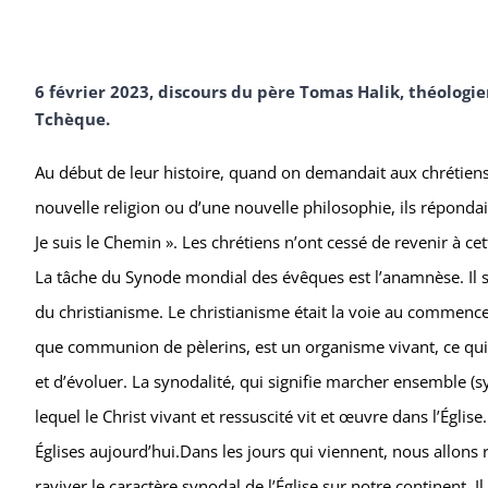
6 février 2023, discours du père Tomas Halik, théolog
Tchèque.
Au début de leur histoire, quand on demandait aux chrétiens c
nouvelle religion ou d’une nouvelle philosophie, ils répondaient 
Je suis le Chemin ». Les chrétiens n’ont cessé de revenir à cet
La tâche du Synode mondial des évêques est l’anamnèse. Il s’
du christianisme. Le christianisme était la voie au commencem
que communion de pèlerins, est un organisme vivant, ce qui v
et d’évoluer. La synodalité, qui signifie marcher ensemble (
lequel le Christ vivant et ressuscité vit et œuvre dans l’Églis
Églises aujourd’hui.Dans les jours qui viennent, nous allons
raviver le caractère synodal de l’Église sur notre continent. 