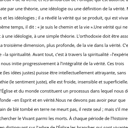
late par une théorie, une idéologie ou une définition de la vérité. M
et les idéologies ; il a révélé la vérité qui se produit, qui est viva
même temps, il dit : « Je suis le chemin et la vie ».Une vérité qui ne
t à une idéologie, à une simple théorie. L’orthodoxie doit être ass
la troisième dimension, plus profonde, de la vie dans la vérité. C’e
 –la spiritualité. Avant tout, c’est à travers la spiritualité –l’expér
 nous initie progressivement à l’intégralité de la vérité. Ces trois
(les idées justes) puisse être intellectuellement attrayante, sans
thie (le sentiment juste), elle est froide, insensible et superficielle
 l’Église et du monde constituent un processus dans lequel nous 
fonde –en Esprit et en vérité.Nous ne devons pas avoir peur que
ain de blé tombé en terre ne meurt pas, il reste seul ; mais s’il meu
chercher le Vivant parmi les morts. À chaque période de l’histoire
en distinguant sur l’arbre de l’Église les branches qui sont vivante