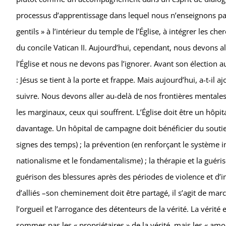
processus d’apprentissage dans lequel nous n’enseignons pas
gentils » à l’intérieur du temple de l’Église, à intégrer les ch
du concile Vatican II. Aujourd’hui, cependant, nous devons al
l’Église et nous ne devons pas l’ignorer. Avant son élection au
: Jésus se tient à la porte et frappe. Mais aujourd’hui, a-t-il aj
suivre. Nous devons aller au-delà de nos frontières mentales e
les marginaux, ceux qui souffrent. L’Église doit être un hôp
davantage. Un hôpital de campagne doit bénéficier du soutien 
signes des temps) ; la prévention (en renforçant le système i
nationalisme et le fondamentalisme) ; la thérapie et la guéri
guérison des blessures après des périodes de violence et d’inj
d’alliés –son cheminement doit être partagé, il s’agit de m
l’orgueil et l’arrogance des détenteurs de la vérité. La vérit
sommes pas les « propriétaires » de la vérité, mais les « amou