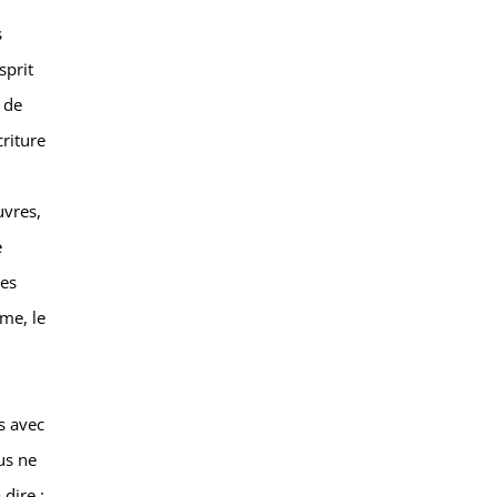
s
sprit
 de
criture
uvres,
e
les
sme, le
s avec
us ne
dire :